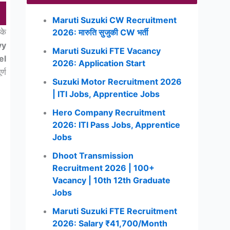
Maruti Suzuki CW Recruitment
के
2026: मारुति सुजुकी CW भर्ती
vy
Maruti Suzuki FTE Vacancy
el
2026: Application Start
्ण
Suzuki Motor Recruitment 2026
| ITI Jobs, Apprentice Jobs
Hero Company Recruitment
2026: ITI Pass Jobs, Apprentice
Jobs
Dhoot Transmission
Recruitment 2026 | 100+
Vacancy | 10th 12th Graduate
Jobs
Maruti Suzuki FTE Recruitment
2026: Salary ₹41,700/Month