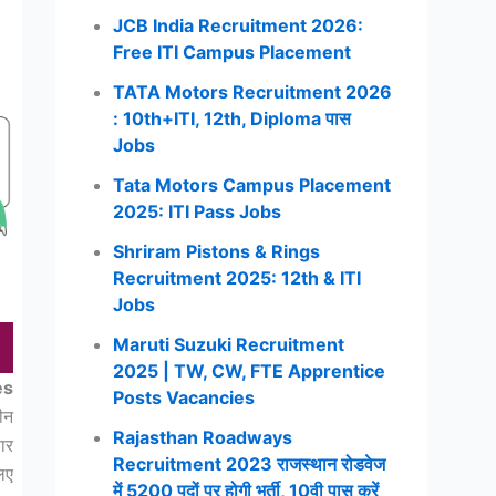
JCB India Recruitment 2026:
Free ITI Campus Placement
TATA Motors Recruitment 2026
: 10th+ITI, 12th, Diploma पास
Jobs
Tata Motors Campus Placement
2025: ITI Pass Jobs
Shriram Pistons & Rings
Recruitment 2025: 12th & ITI
Jobs
Maruti Suzuki Recruitment
2025 | TW, CW, FTE Apprentice
es
Posts Vacancies
ीन
Rajasthan Roadways
ार
Recruitment 2023 राजस्थान रोडवेज
िए
में 5200 पदों पर होगी भर्ती, 10वी पास करें