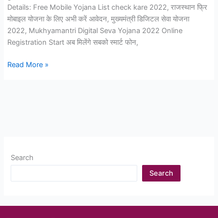
Details: Free Mobile Yojana List check kare 2022, राजस्थान फ्रि
2023
मोबाइल योजना के लिए अभी करें आवेदन, मुख्यमंत्री डिजिटल सेवा योजना
मे
2022, Mukhyamantri Digital Seva Yojana 2022 Online
अपना
Registration Start अब मिलेंगे सबको स्मार्ट फोन,
नाम
यहाँ
Rajasthan
Read More »
से
Free
चैक
Mobile
करे
Yojana
2022
Online
Registration
लिस्ट
Search
हुई
जारी
Search
अब
मिलेंगे
फ्री
मोबाईल