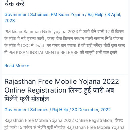
चैक करे
Yojana
2023
Government Schemes
,
PM Kisan Yojana
/
Raj Help
/
8 April,
:
2023
इंदिरा
PM kisan Samman Nidhi yojana 2023 मे जारी होने वाली 12 वीं किस्त
गांधी
के संबंध मे नई सूचना जारी , जल्द होगा वितरण प्रधान मंत्री सम्मान निधि योजना
शहरी
के संबंध मे CSC ने Twittr पर पोस्ट कर बताया है की श्री नरेंद्र मोदी द्वारा जल्द
रोजगार
ही PM KISAN INSTALMENTS RELEASE की जाएगी अभी तक इसमे
गारंटी
योजना
प्रधानमंत्री
Read More »
का
सम्मान
हुआ
निधि
Rajasthan Free Mobile Yojana 2022
शुभारंभ,
योजना
Online Registration लिस्ट हुई जारी अब
यहाँ
2023
से
मिलेंगे फ्री मोबाईल
:
करे
प्रधान
Government Schemes
/
Raj Help
/
30 December, 2022
आवेदन
मंत्री
Rajasthan Free Mobile Yojana 2022 Online Registration, लिस्ट
योजना
हुई जारी 15 नवंबर से मिलेंगे फ्री मोबाईल Rajasthan Free Mobile Yojana
लिस्ट