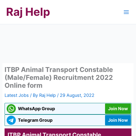
Skip
Raj Help
to
content
ITBP Animal Transport Constable
(Male/Female) Recruitment 2022
Online form
Latest Jobs
/ By
Raj Help
/
29 August, 2022
WhatsApp Group
Join Now
Telegram Group
Join Now
ITBP Animal Transport Constable