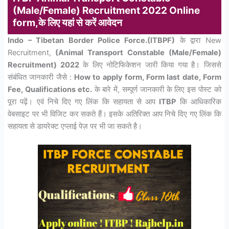
(Male/Female) Recruitment 2022 Online
form,के लिए यहां से करें आवेदन
Indo – Tibetan Border Police Force.(ITBPF)
के द्वारा New
Recruitment,
(Animal Transport Constable (Male/Female)
Recruitment) 2022
के लिए नोटिफिकेशन जारी किया गया है। जिससे
संबंधित जानकारी जैसे :
How to apply form, Form last date, Form
Fee, Qualifications etc.
के बारे में, सम्पूर्ण जानकारी के लिए इस पोस्ट को
पूरा पढ़ें। एवं निचे दिए गए लिंक कि सहायता से आप
ITBP
कि आधिकारिक
वेबसाइट पर भी विजिट कर सकते हैं। इसके अतिरिक्त आप निचे दिए गए लिंक कि
सहायता से डायरेक्ट एप्लाई पेज़ पर भी जा सकते है।