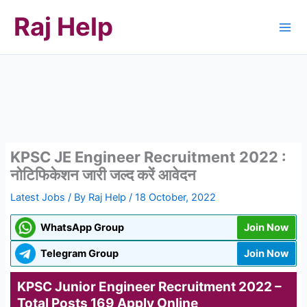
Skip
Raj Help
to
content
KPSC JE Engineer Recruitment 2022 :
नोटिफिकेशन जारी जल्द करें आवेदन
Latest Jobs
/ By
Raj Help
/
18 October, 2022
WhatsApp Group
Join Now
Telegram Group
Join Now
KPSC Junior Engineer Recruitment 2022 –
Total Posts 169 Apply Online