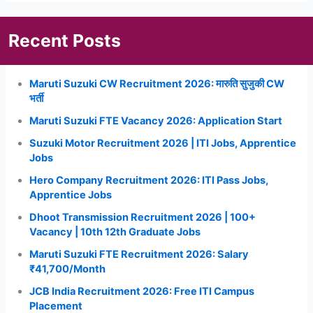
10वीं
पास
Recent Posts
करें
आवेदन
Maruti Suzuki CW Recruitment 2026: मारुति सुजुकी CW
भर्ती
Maruti Suzuki FTE Vacancy 2026: Application Start
Suzuki Motor Recruitment 2026 | ITI Jobs, Apprentice
Jobs
Hero Company Recruitment 2026: ITI Pass Jobs,
Apprentice Jobs
Dhoot Transmission Recruitment 2026 | 100+
Vacancy | 10th 12th Graduate Jobs
Maruti Suzuki FTE Recruitment 2026: Salary
₹41,700/Month
JCB India Recruitment 2026: Free ITI Campus
Placement