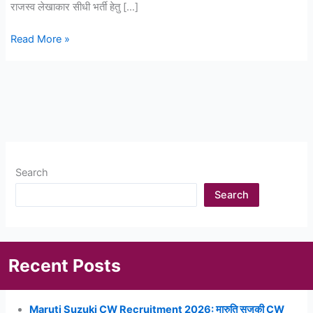
राजस्व लेखाकार सीधी भर्ती हेतु […]
Rajasthan
Read More »
Tehsil
Revenue
and
Jr
Accountant
Recruitment
2023:
Search
कनिष्ठ
लेखाकार
Search
एवं
तहसील
राजस्व
लेखाकार
Recent Posts
सीधी
भर्ती,
जल्द
Maruti Suzuki CW Recruitment 2026: मारुति सुजुकी CW