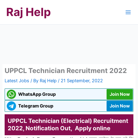
Skip
Raj Help
to
content
UPPCL Technician Recruitment 2022
Latest Jobs
/ By
Raj Help
/
21 September, 2022
WhatsApp Group
Join Now
Telegram Group
Join Now
UPPCL Technician (Electrical) Recruitment
2022, Notification Out, Apply online