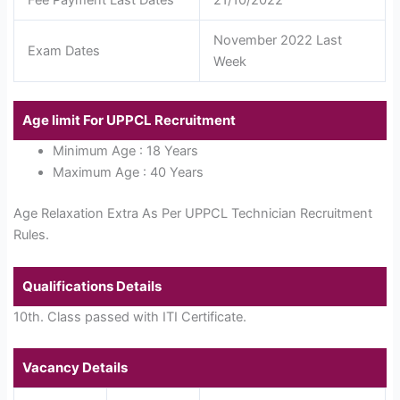
November 2022 Last
Exam Dates
Week
Age limit For UPPCL Recruitment
Minimum Age : 18 Years
Maximum Age : 40 Years
Age Relaxation Extra As Per UPPCL Technician Recruitment
Rules.
Qualifications Details
10th. Class passed with ITI Certificate.
Vacancy Details